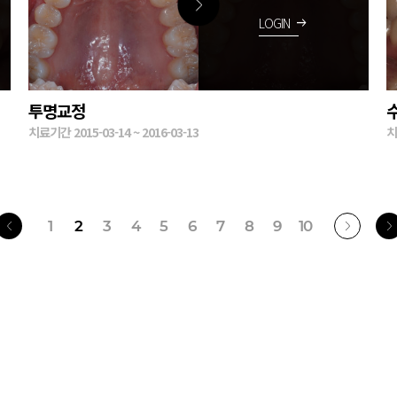
LOGIN
arrow_right_alt
투명교정
치료기간 2015-03-14 ~ 2016-03-13
치
1
2
3
4
5
6
7
8
9
10