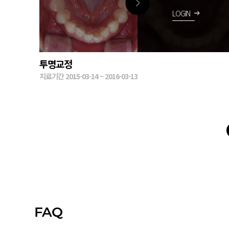
LOGIN
arrow_right_alt
투명교정
치료기간 2015-03-14 ~ 2016-03-13
맨끝
다음
FAQ