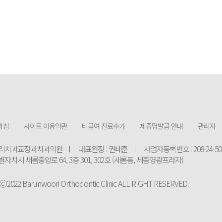
방침
사이트 이용약관
비급여 진료수가
제증명발급 안내
관리자
른우리치과교정과치과의원
대표원장 : 권태훈
사업자등록번호 : 208-24-50
별자치시 새롬중앙로 64, 3층 301, 302호 (새롬동, 세종영광프라자)
2022 Barunwoori Orthodontic Clinic ALL RIGHT RESERVED.